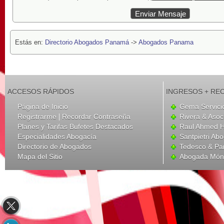
Estás en:
Directorio Abogados Panamá
->
Abogados Panama
ACCESOS RÁPIDOS
INGRESOS + RE
Página de Inicio
Gema Servici
|
Registrarme
Recordar Contraseña
Rivera & Aso
Planes y Tarifas Bufetes Destacados
Raul Ahmed H
Especialidades Abogacía
Santpietri Ab
Directorio de Abogados
Tedesco & Pa
Mapa del Sitio
Abogada Móni