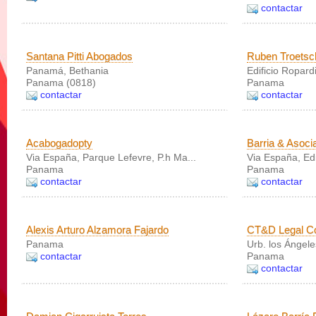
contactar
Santana Pitti Abogados
Ruben Troetsc
Panamá, Bethania
Edificio Ropard
Panama (0818)
Panama
contactar
contactar
Acabogadopty
Barria & Asoci
Via España, Parque Lefevre, P.h Ma...
Via España, Edi
Panama
Panama
contactar
contactar
Alexis Arturo Alzamora Fajardo
CT&D Legal Co
Panama
Urb. los Ángele
contactar
Panama
contactar