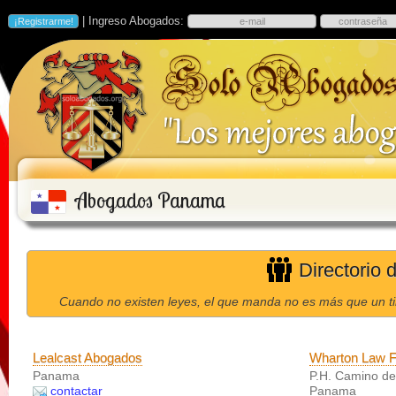
| Ingreso Abogados:
Abogados Panama
Directorio
Cuando no existen leyes, el que manda no es más que un ti
Lealcast Abogados
Wharton Law F
Panama
P.H. Camino de 
contactar
Panama