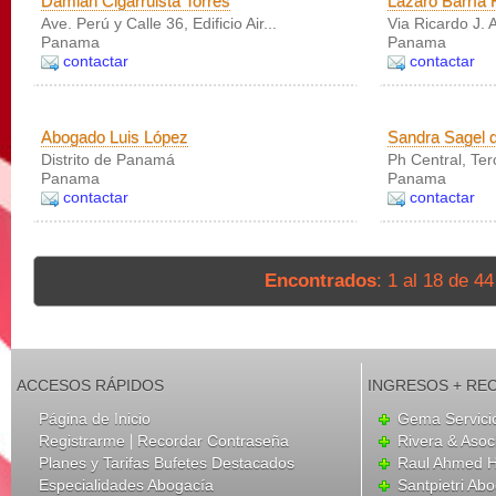
Damian Cigarruista Torres
Lázaro Barría 
Ave. Perú y Calle 36, Edificio Air...
Via Ricardo J. A
Panama
Panama
contactar
contactar
Abogado Luis López
Sandra Sagel d
Distrito de Panamá
Ph Central, Ter
Panama
Panama
contactar
contactar
Encontrados
: 1 al 18 de 4
ACCESOS RÁPIDOS
INGRESOS + RE
Página de Inicio
Gema Servici
|
Registrarme
Recordar Contraseña
Rivera & Aso
Planes y Tarifas Bufetes Destacados
Raul Ahmed H
Especialidades Abogacía
Santpietri Ab