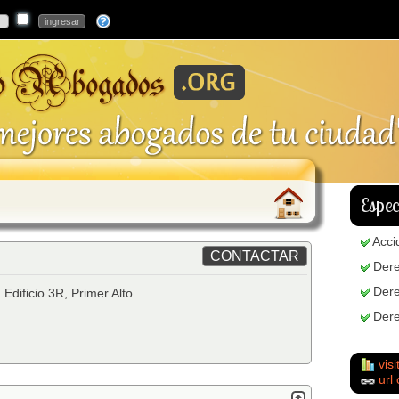
Espec
Acci
Dere
Dere
 Edificio 3R, Primer Alto.
Dere
visi
url