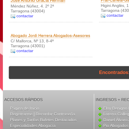
José Antonio Gracia Herman
Prat-Canela-Ga
Higini Anglès, 1
Méndez Núñez, 4. 2º 2ª
Tarragona (430
Tarragona (43004)
contactar
contactar
Abogado Jordi Herrera Abogados-Asesores
C/ Mallorca, Nº 13, 8-4ª
Tarragona (43001)
contactar
Encontrados
ACCESOS RÁPIDOS
INGRESOS + RE
Página de Inicio
Eloy Benigno 
|
Registrarme
Recordar Contraseña
Lorena Galle
Planes y Tarifas Bufetes Destacados
Daniel Álvar
Especialidades Abogacía
Pio Abogados 