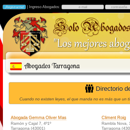
| Ingreso Abogados:
Abogados Tarragona
Directorio 
Cuando no existen leyes, el que manda no es más que un ti
Abogada Gemma Oliver Mas
Climent Roig
Ramón y Cajal 7, 4º1º
Rambla Nova, 10
Tarragona (43001)
Tarragona (430