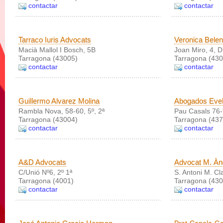
contactar
contactar
Tarraco Iuris Advocats
Veronica Belen
Macià Mallol I Bosch, 5B
Joan Miro, 4, D
Tarragona (43005)
Tarragona (430
contactar
contactar
Guillermo Alvarez Molina
Abogados Evel
Rambla Nova, 58-60, 5º, 2ª
Pau Casals 76
Tarragona (43004)
Tarragona (437
contactar
contactar
A&D Advocats
Advocat M. Àn
C/Unió Nº6, 2º 1ª
S. Antoni M. Cla
Tarragona (4001)
Tarragona (430
contactar
contactar