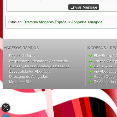
Estás en:
Directorio Abogados España
->
Abogados Tarragona
ACCESOS RÁPIDOS
INGRESOS + RE
Página de Inicio
Eloy Benigno 
|
Registrarme
Recordar Contraseña
Lorena Galle
Planes y Tarifas Bufetes Destacados
Daniel Álvar
Especialidades Abogacía
Pio Abogados 
Directorio de Abogados
Rubén Cobo
Mapa del Sitio
Rz Abogados