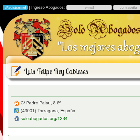
| Ingreso Abogados:
Luis Felipe Rey Cabieses
C/ Padre Palau, 8 6º
(
43001
)
Tarragona
,
España
soloabogados.org/1284