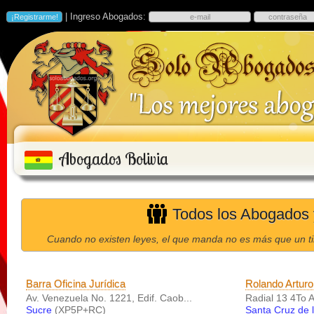
| Ingreso Abogados:
Abogados Bolivia
Todos los Abogados 
Cuando no existen leyes, el que manda no es más que un ti
Barra Oficina Jurídica
Rolando Arturo
Av. Venezuela No. 1221, Edif. Caob...
Radial 13 4To A
Sucre
(XP5P+RC)
Santa Cruz de l