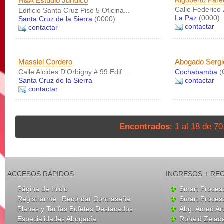
H&A Estudio Jurídico
Rigoberto Pare
Calle Federico
Edificio Santa Cruz Piso 5 Oficina...
La Paz
(0000)
Santa Cruz de la Sierra
(0000)
contactar
contactar
Massiel Cordero
Abogado Sergi
Calle Alcides D'Orbigny # 99 Edif....
Cochabamba
(
Santa Cruz de la Sierra
contactar
contactar
Encontrados
: 1 al 18 de 7
ACCESOS RÁPIDOS
INGRESOS + RE
Página de Inicio
Smart Process
|
Registrarme
Recordar Contraseña
Smart Process
Planes y Tarifas Bufetes Destacados
Abg. Amed Ar
Especialidades Abogacía
Ronald Zelad