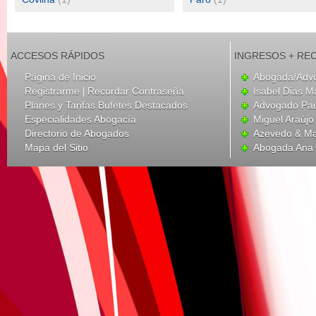
ACCESOS RÁPIDOS
INGRESOS + RE
Página de Inicio
Abogada/Adv
|
Registrarme
Recordar Contraseña
Isabel Dias 
Planes y Tarifas Bufetes Destacados
Advogado Pau
Especialidades Abogacía
Miguel Araújo
Directorio de Abogados
Azevedo & Mac
Mapa del Sitio
Abogada Ana 