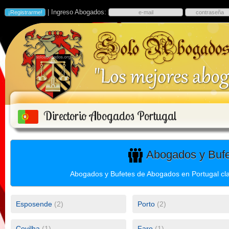
| Ingreso Abogados:
Directorio Abogados Portugal
Abogados y Bufe
Abogados y Bufetes de Abogados en Portugal clas
Esposende
(2)
Porto
(2)
Covilha
(1)
Faro
(1)