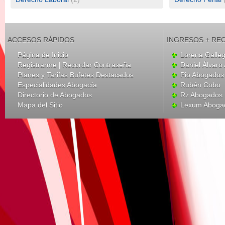
ACCESOS RÁPIDOS
INGRESOS + RE
Página de Inicio
Lorena Galle
|
Registrarme
Recordar Contraseña
Daniel Álvar
Planes y Tarifas Bufetes Destacados
Pio Abogados 
Especialidades Abogacía
Rubén Cobo
Directorio de Abogados
Rz Abogados
Mapa del Sitio
Lexum Aboga