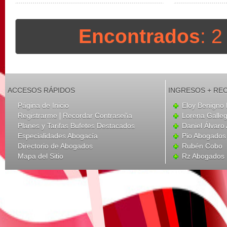
Encontrados
: 
ACCESOS RÁPIDOS
INGRESOS + RE
Página de Inicio
Eloy Benigno 
|
Registrarme
Recordar Contraseña
Lorena Galle
Planes y Tarifas Bufetes Destacados
Daniel Álvar
Especialidades Abogacía
Pio Abogados 
Directorio de Abogados
Rubén Cobo
Mapa del Sitio
Rz Abogados