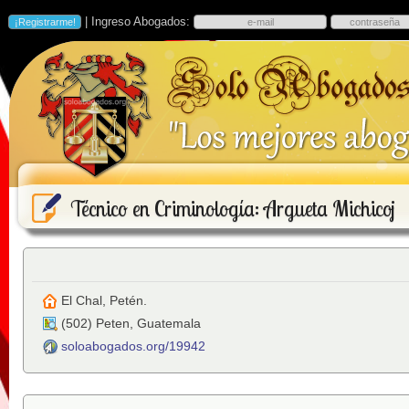
| Ingreso Abogados:
Técnico en Criminología: Argueta Michicoj
El Chal, Petén.
(
502
)
Peten
,
Guatemala
soloabogados.org/19942