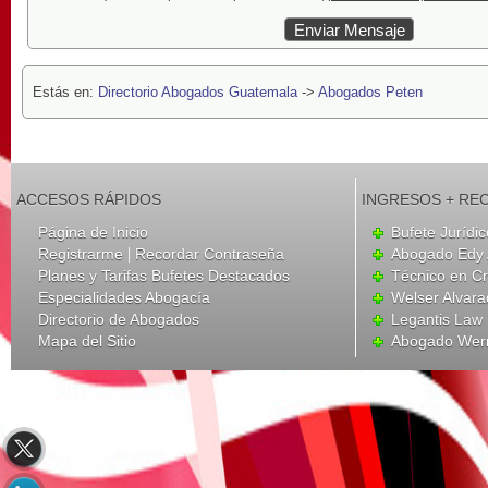
Estás en:
Directorio Abogados Guatemala
->
Abogados Peten
ACCESOS RÁPIDOS
INGRESOS + RE
Página de Inicio
Bufete Jurídi
|
Registrarme
Recordar Contraseña
Abogado Edy 
Planes y Tarifas Bufetes Destacados
Técnico en Cr
Especialidades Abogacía
Welser Alvar
Directorio de Abogados
Legantis Law
Mapa del Sitio
Abogado Wern