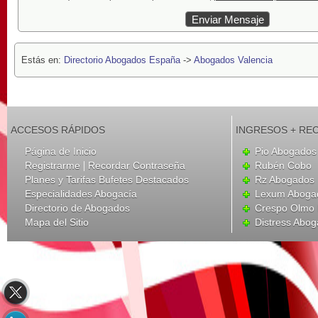
Estás en:
Directorio Abogados España
->
Abogados Valencia
ACCESOS RÁPIDOS
INGRESOS + RE
Página de Inicio
Pio Abogados 
|
Registrarme
Recordar Contraseña
Rubén Cobo
Planes y Tarifas Bufetes Destacados
Rz Abogados
Especialidades Abogacía
Lexum Aboga
Directorio de Abogados
Crespo Olmo 
Mapa del Sitio
Distress Abo