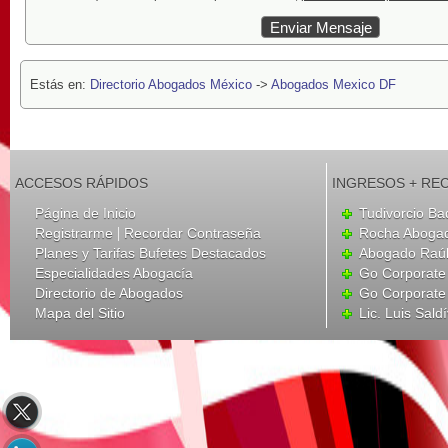
Estás en:
Directorio Abogados México
->
Abogados Mexico DF
ACCESOS RÁPIDOS
INGRESOS + RE
Página de Inicio
Tudivorcio Ba
|
Registrarme
Recordar Contraseña
Rocha Aboga
Planes y Tarifas Bufetes Destacados
Abogado Raúl
Especialidades Abogacía
Go Corporate
Directorio de Abogados
Go Corporate
Mapa del Sitio
Lic. Luis Sald