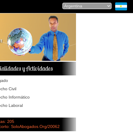
ialidades y Actividades
gado
cho Civil
cho Informático
cho Laboral
tas: 205
 corto: SoloAbogados.Org/20062