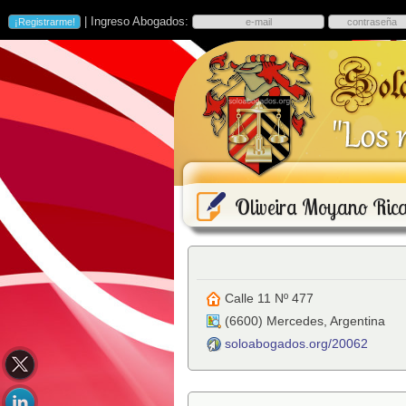
| Ingreso Abogados:
Oliveira Moyano Ric
Calle 11 Nº 477
(
6600
)
Mercedes
,
Argentina
soloabogados.org/20062