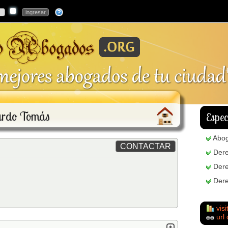
ardo Tomás
Espec
Abo
Dere
Dere
Dere
visi
url