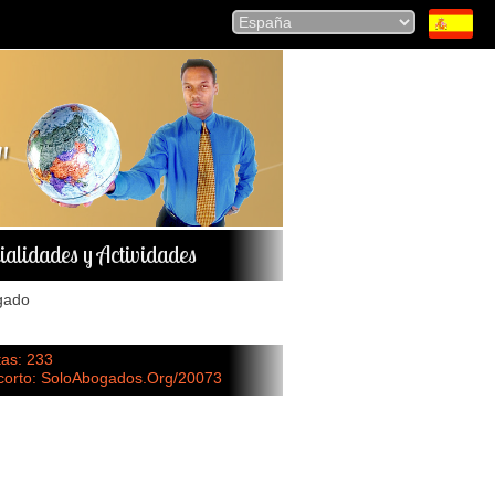
ialidades y Actividades
gado
tas: 233
 corto: SoloAbogados.Org/20073