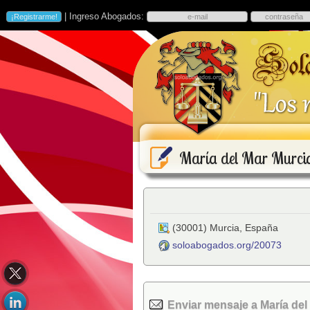
| Ingreso Abogados:
María del Mar Murci
(
30001
)
Murcia
,
España
soloabogados.org/20073
Enviar mensaje a María de