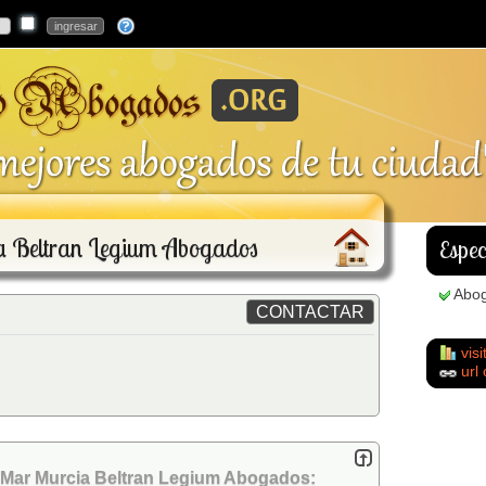
a Beltran Legium Abogados
Espec
Abo
visi
url
l Mar Murcia Beltran Legium Abogados: