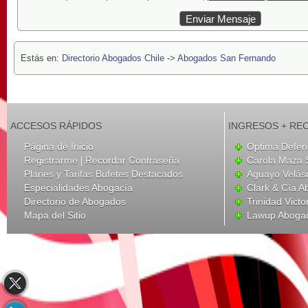
Estás en:
Directorio Abogados Chile
->
Abogados San Fernando
ACCESOS RÁPIDOS
INGRESOS + RE
Página de Inicio
Optima Defen
|
Registrarme
Recordar Contraseña
Carola Maza 
Planes y Tarifas Bufetes Destacados
Aguayo Velás
Especialidades Abogacía
Clark & Cía 
Directorio de Abogados
Trinidad Victo
Mapa del Sitio
Lawup Aboga