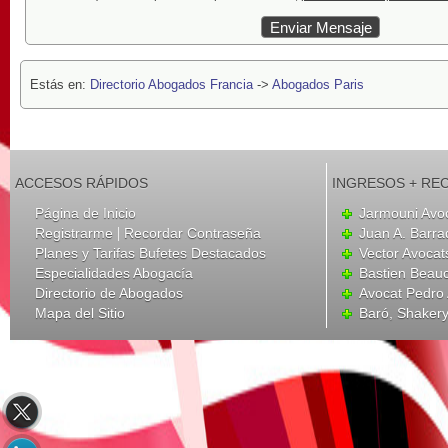
Estás en:
Directorio Abogados Francia
->
Abogados Paris
ACCESOS RÁPIDOS
INGRESOS + RE
Página de Inicio
Jarmouni Avo
|
Registrarme
Recordar Contraseña
Juan A. Barr
Planes y Tarifas Bufetes Destacados
Vector Avocat
Especialidades Abogacía
Bastien Beau
Directorio de Abogados
Avocat Pedro
Mapa del Sitio
Baró, Shaker