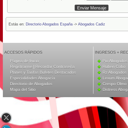
Estás en:
Directorio Abogados España
->
Abogados Cadiz
ACCESOS RÁPIDOS
INGRESOS + RE
Página de Inicio
Pio Abogados 
|
Registrarme
Recordar Contraseña
Rubén Cobo
Planes y Tarifas Bufetes Destacados
Rz Abogados
Especialidades Abogacía
Lexum Aboga
Directorio de Abogados
Crespo Olmo 
Mapa del Sitio
Distress Abo