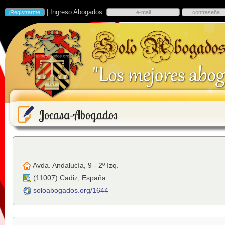
| Ingreso Abogados:
Jocasa-Abogados
Avda. Andalucía, 9 - 2º Izq.
(
11007
)
Cadiz
,
España
soloabogados.org/1644