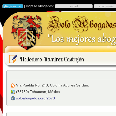
| Ingreso Abogados:
Heliodoro Ramírez Castrejón
Vía Puebla No. 243, Colonia Aquiles Serdan.
(
75750
)
Tehuacan
,
México
soloabogados.org/2678