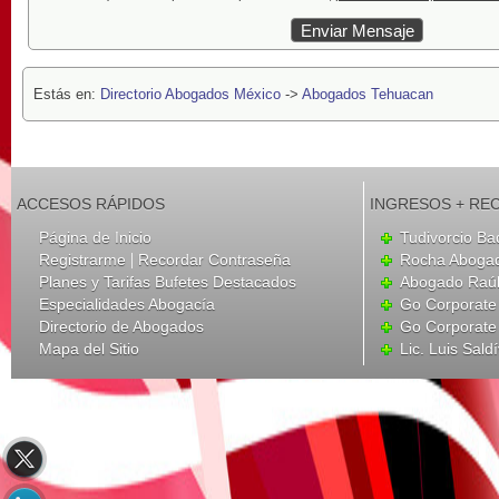
Estás en:
Directorio Abogados México
->
Abogados Tehuacan
ACCESOS RÁPIDOS
INGRESOS + RE
Página de Inicio
Tudivorcio Ba
|
Registrarme
Recordar Contraseña
Rocha Aboga
Planes y Tarifas Bufetes Destacados
Abogado Raúl
Especialidades Abogacía
Go Corporate
Directorio de Abogados
Go Corporate
Mapa del Sitio
Lic. Luis Sald