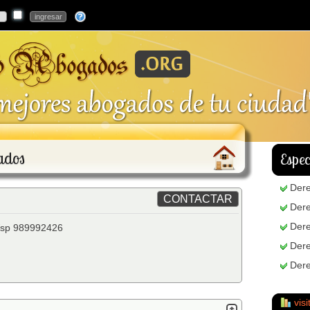
ados
Espec
Dere
Dere
Dere
/Wsp 989992426
Dere
Der
visi