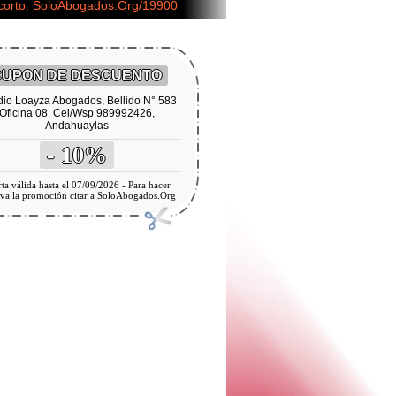
 corto: SoloAbogados.Org/19900
UPON DE DESCUENTO
dio Loayza Abogados, Bellido N° 583
Oficina 08. Cel/Wsp 989992426,
Andahuaylas
- 10%
ta válida hasta el 07/09/2026 - Para hacer
iva la promoción citar a SoloAbogados.Org