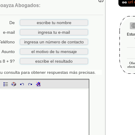
url
Loayza Abogados:
De
C
e-mail
Estu
Teléfono
Asunto
s 8 + 9?
Ofer
efect
n tu consulta para obtener respuestas más precisas.