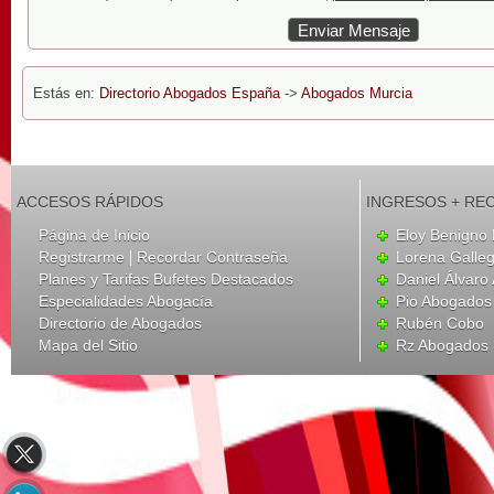
Estás en:
Directorio Abogados España
->
Abogados Murcia
ACCESOS RÁPIDOS
INGRESOS + RE
Página de Inicio
Eloy Benigno 
|
Registrarme
Recordar Contraseña
Lorena Galle
Planes y Tarifas Bufetes Destacados
Daniel Álvar
Especialidades Abogacía
Pio Abogados 
Directorio de Abogados
Rubén Cobo
Mapa del Sitio
Rz Abogados