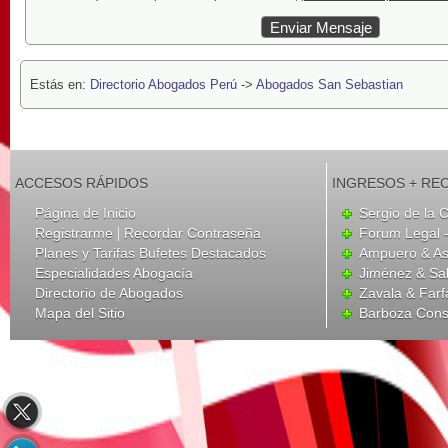
Estás en:
Directorio Abogados Perú
->
Abogados San Sebastian
ACCESOS RÁPIDOS
INGRESOS + RE
Página de Inicio
Sergio de la 
|
Registrarme
Recordar Contraseña
Forum Legal 
Planes y Tarifas Bufetes Destacados
Ampuero & A
Especialidades Abogacía
Jiménez & Sa
Directorio de Abogados
Zavala & Far
Mapa del Sitio
Barboza Cons