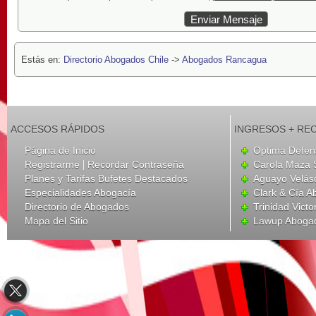
Estás en:
Directorio Abogados Chile
->
Abogados Rancagua
ACCESOS RÁPIDOS
INGRESOS + RE
Página de Inicio
Optima Defen
|
Registrarme
Recordar Contraseña
Carola Maza 
Planes y Tarifas Bufetes Destacados
Aguayo Velás
Especialidades Abogacía
Clark & Cía 
Directorio de Abogados
Trinidad Victo
Mapa del Sitio
Lawup Aboga