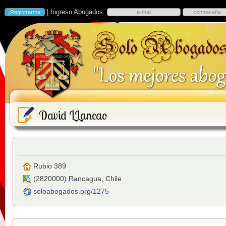
| Ingreso Abogados:
David LLancao
Rubio 389
(
2820000
)
Rancagua
,
Chile
soloabogados.org/1275