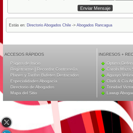
Estás en:
Directorio Abogados Chile
->
Abogados Rancagua
ACCESOS RÁPIDOS
INGRESOS + RE
Página de Inicio
Optima Defen
|
Registrarme
Recordar Contraseña
Carola Maza 
Planes y Tarifas Bufetes Destacados
Aguayo Velás
Especialidades Abogacía
Clark & Cía 
Directorio de Abogados
Trinidad Victo
Mapa del Sitio
Lawup Aboga