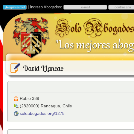
| Ingreso Abogados:
David LLancao
Rubio 389
(
2820000
)
Rancagua
,
Chile
soloabogados.org/1275