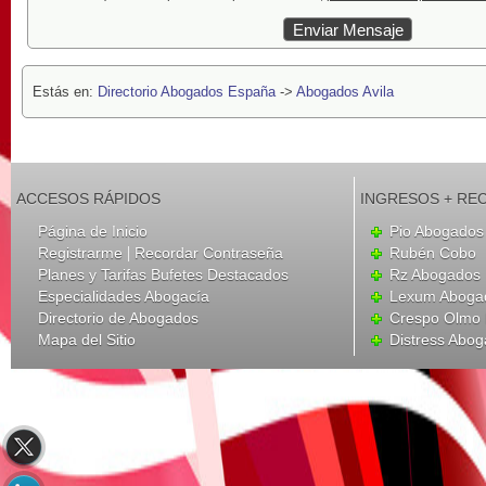
Estás en:
Directorio Abogados España
->
Abogados Avila
ACCESOS RÁPIDOS
INGRESOS + RE
Página de Inicio
Pio Abogados 
|
Registrarme
Recordar Contraseña
Rubén Cobo
Planes y Tarifas Bufetes Destacados
Rz Abogados
Especialidades Abogacía
Lexum Aboga
Directorio de Abogados
Crespo Olmo 
Mapa del Sitio
Distress Abo