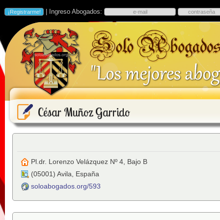
| Ingreso Abogados:
César Muñoz Garrido
Pl.dr. Lorenzo Velázquez Nº 4, Bajo B
(
05001
)
Avila
,
España
soloabogados.org/593