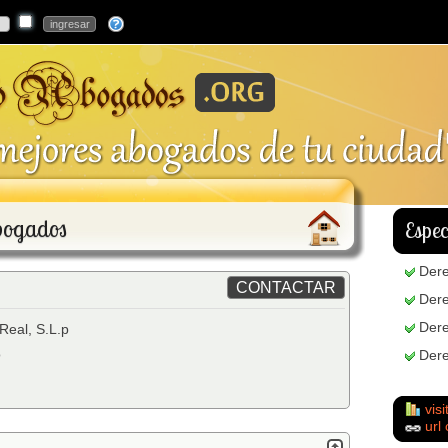
Abogados
Espec
Dere
Dere
Dere
Real, S.L.p
o
Dere
visi
url