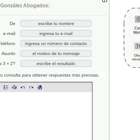
y González Abogados:
C
De
Cas
Mor
e-mail
Teléfono
Pr
Asunto
Ofer
efect
s 3 + 2?
n tu consulta para obtener respuestas más precisas.