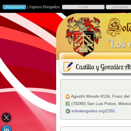
| Ingreso Abogados:
Castilla y González 
Agustín Moreto #134, Fracc del 
(
78280
)
San Luis Potosi
,
Méxic
soloabogados.org/2391