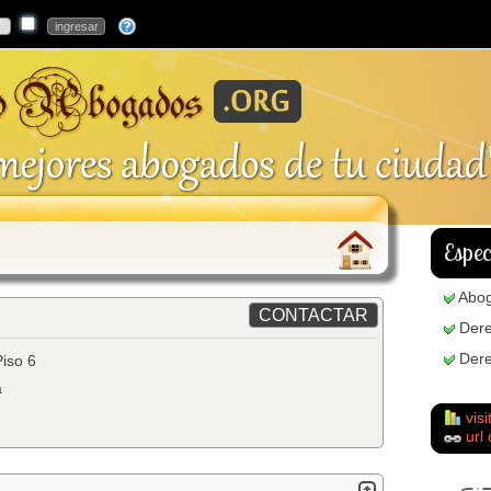
Espec
Abo
Dere
Dere
iso 6
a
visi
url