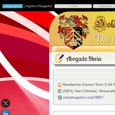
| Ingreso Abogados:
Abogado.Hevia
Residencia Grenco Torre C-64 P
(
5001
)
San Cristobal
,
Venezuel
soloabogados.org/19807