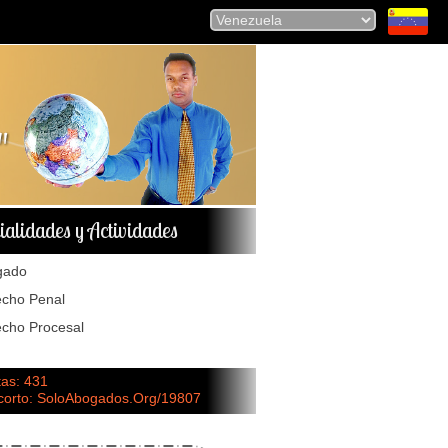
ialidades y Actividades
gado
cho Penal
cho Procesal
tas: 431
 corto: SoloAbogados.Org/19807