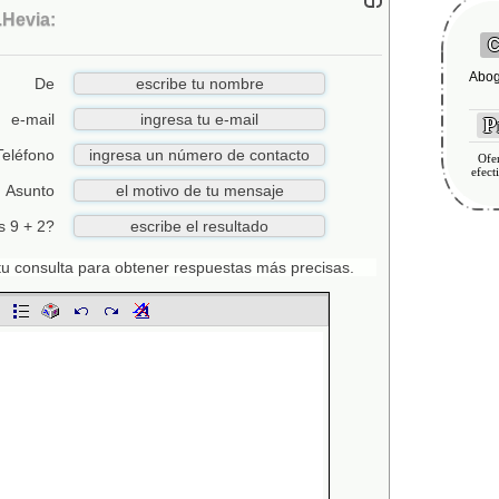
Hevia:
C
Abog
De
e-mail
Pr
Teléfono
Ofer
efect
Asunto
s 9 + 2?
n tu consulta para obtener respuestas más precisas.