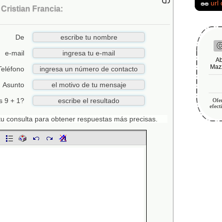
url
ristian Francia:
De
C
e-mail
Ab
Mazz
Teléfono
Asunto
s 9 + 1?
Ofer
efect
n tu consulta para obtener respuestas más precisas.