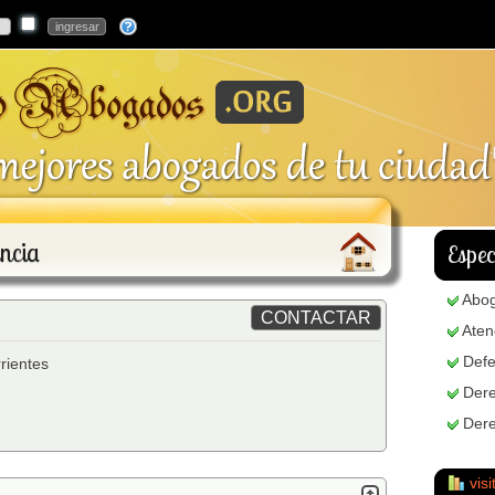
ncia
Espec
Abo
Aten
Defe
rientes
Dere
Dere
visi