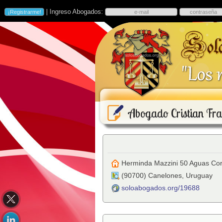
| Ingreso Abogados:
Abogado Cristian Fra
Herminda Mazzini 50 Aguas Cor
(
90700
)
Canelones
,
Uruguay
soloabogados.org/19688