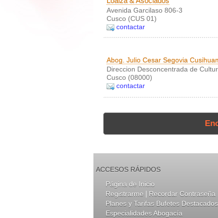
Loaiza & Asociados
Avenida Garcilaso 806-3
Cusco (CUS 01)
contactar
Abog. Julio Cesar Segovia Cusihu
Direccion Desconcentrada de Cultur.
Cusco (08000)
contactar
En
ACCESOS RÁPIDOS
Página de Inicio
|
Registrarme
Recordar Contraseña
Planes y Tarifas Bufetes Destacados
Especialidades Abogacía