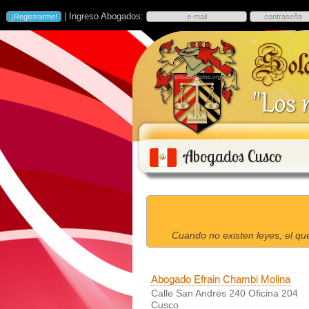
| Ingreso Abogados:
Abogados Cusco
Cuando no existen leyes, el qu
Abogado Efrain Chambi Molina
Calle San Andres 240 Oficina 204
Cusco