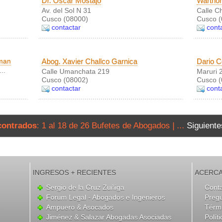
Dr. Oscar Mostajo
Wartho
Av. del Sol N 31
Calle C
Cusco (08000)
Cusco (
contactar
cont
aman
Abog. Xavier Challco Garnica
Dario C
..
Calle Umanchata 219
Maruri 2
Cusco (08002)
Cusco (
contactar
cont
contrados
: 1 al 18 de 26 Bufetes de Abogados | ...
Siguiente
INGRESOS + RECIENTES
ACERCA
Sergio de la Cruz Zuñiga
Cont
Forum Legal - Abogados e Ingenieros
Preg
Ampuero & Asocados
Térmi
Jiménez & Salazar Abogadas Asociadas
Polít