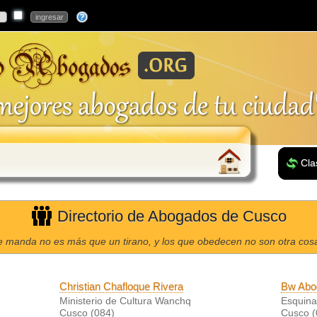
Cla
Directorio de Abogados de Cusco
e manda no es más que un tirano, y los que obedecen no son otra cos
Christian Chafloque Rivera
Bw Abo
Ministerio de Cultura Wanchq
Esquina
Cusco (084)
Cusco (