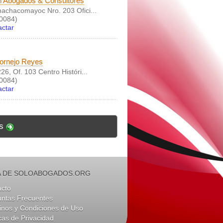
n Abogados & Consultores
hachacomayoc Nro. 203 Ofici...
0084)
actar
ornejo Reyes
26, Of. 103 Centro Históri...
0084)
actar
s
 DE SOLOABOGADOS.ORG
acto
untas Frecuentes
nos y Condiciones de Uso
icas de Privacidad