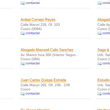
contactar
cont
Anibal Cornejo Reyes
Abogado
Calle Maruri 226, Of. 103
Calle A
Cusco (0084)
Cusco (
contactar
cont
Abogado Maxwell Callo Sanchez
Saga &
Av. Manco Inca 300 (Interior Segun...
Urb. Sa
Cusco (084)
Cusco 
contactar
cont
Juan Carlos Quispe Estrada
Estudi
Calle Maruri 265, Ofi. 238 - 239
Urb. Sa
Cusco
Cusco 
contactar
cont