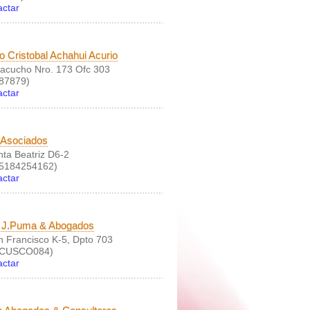
actar
 Cristobal Achahui Acurio
yacucho Nro. 173 Ofc 303
87879)
actar
 Asociados
nta Beatriz D6-2
(5184254162)
actar
o J.Puma & Abogados
n Francisco K-5, Dpto 703
(CUSCO084)
actar