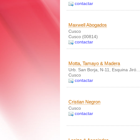
contactar
Maxwell Abogados
Cusco
Cusco (00814)
contactar
Motta, Tamayo & Madera
Urb. San Borja, N-11, Esquina Jiró...
Cusco
contactar
Cristian Negron
Cusco
contactar