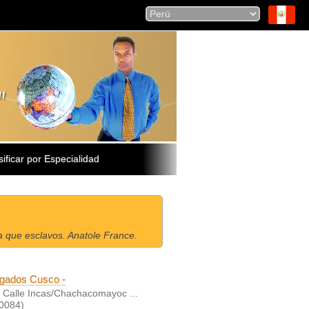
sificar por Especialidad
a que esclavos. Anatole France.
gados Cusco -
 Calle Incas/Chachacomayoc ...
0084)