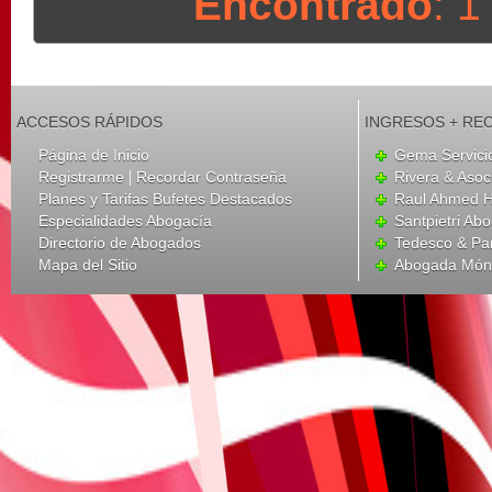
Encontrado
: 
ACCESOS RÁPIDOS
INGRESOS + RE
Página de Inicio
Gema Servici
|
Registrarme
Recordar Contraseña
Rivera & Aso
Planes y Tarifas Bufetes Destacados
Raul Ahmed H
Especialidades Abogacía
Santpietri Ab
Directorio de Abogados
Tedesco & Pa
Mapa del Sitio
Abogada Móni