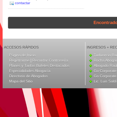
contactar
Encontrad
ACCESOS RÁPIDOS
INGRESOS + RE
Página de Inicio
Tudivorcio Ba
|
Registrarme
Recordar Contraseña
Rocha Aboga
Planes y Tarifas Bufetes Destacados
Abogado Raúl
Especialidades Abogacía
Go Corporate
Directorio de Abogados
Go Corporate
Mapa del Sitio
Lic. Luis Sald