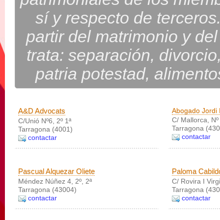
sí y respecto de terceros
partir del matrimonio y d
trata: separación, divorcio
patria potestad, alimento
A&D Advocats
Abogado Jordi
C/ Mallorca, Nº
C/Unió Nº6, 2º 1ª
Tarragona (430
Tarragona (4001)
contactar
contactar
Pascual Alquezar Oliete
Paloma Cabild
Méndez Núñez 4, 2º, 2ª
C/ Rovira I Virgi
Tarragona (43004)
Tarragona (430
contactar
contactar