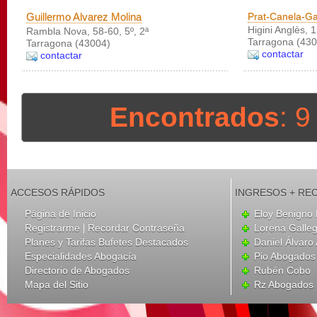
Guillermo Alvarez Molina
Prat-Canela-Ga
Higini Anglès, 1
Rambla Nova, 58-60, 5º, 2ª
Tarragona (430
Tarragona (43004)
contactar
contactar
Encontrados
: 
ACCESOS RÁPIDOS
INGRESOS + RE
Página de Inicio
Eloy Benigno 
|
Registrarme
Recordar Contraseña
Lorena Galle
Planes y Tarifas Bufetes Destacados
Daniel Álvar
Especialidades Abogacía
Pio Abogados 
Directorio de Abogados
Rubén Cobo
Mapa del Sitio
Rz Abogados