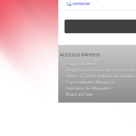
contactar
ACCESOS RÁPIDOS
Página de Inicio
|
Registrarme
Recordar Contraseña
Planes y Tarifas Bufetes Destacados
Especialidades Abogacía
Directorio de Abogados
Mapa del Sitio