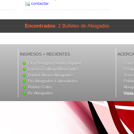
contactar
Encontrados
: 2 Bufetes de Abogados
INGRESOS + RECIENTES
ACERCA
Eloy Benigno Bandín Aguilar
Cont
Lorena Gallego Menéndez
Preg
Daniel Álvaro Abogados
Térmi
Pio Abogados Laboralistas
Polít
Rubén Cobo
Abog
Rz Abogados
Visit