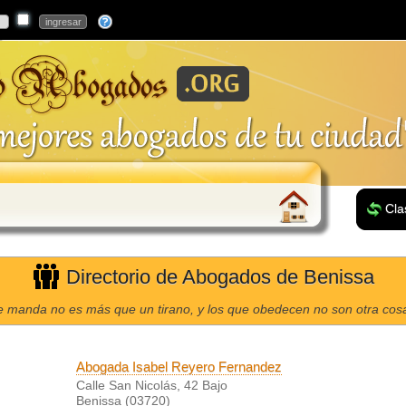
Cla
Directorio de Abogados de Benissa
e manda no es más que un tirano, y los que obedecen no son otra cos
Abogada Isabel Reyero Fernandez
Calle San Nicolás, 42 Bajo
Benissa (03720)