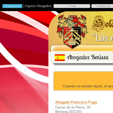
| Ingreso Abogados:
Abogados Benissa
Cuando no existen leyes, el qu
Abogado Francisco Puga
Carrer de la Plana, 30
Benissa (03720)