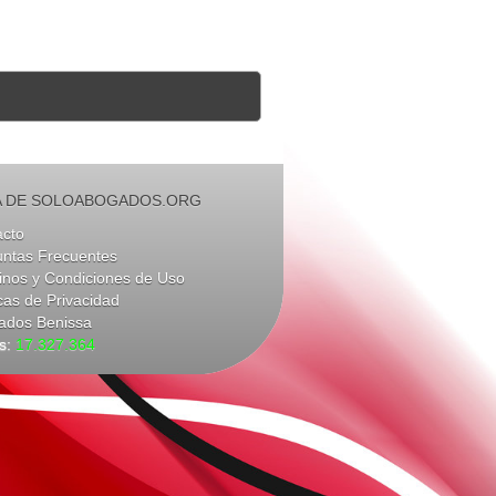
 DE SOLOABOGADOS.ORG
acto
untas Frecuentes
nos y Condiciones de Uso
icas de Privacidad
ados Benissa
as:
17.327.364