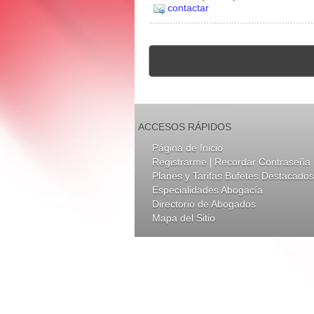
contactar
ACCESOS RÁPIDOS
Página de Inicio
|
Registrarme
Recordar Contraseña
Planes y Tarifas Bufetes Destacados
Especialidades Abogacía
Directorio de Abogados
Mapa del Sitio