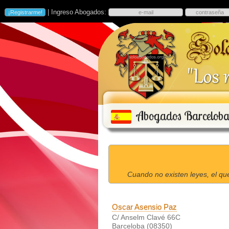
| Ingreso Abogados:
Abogados Barcelob
Cuando no existen leyes, el qu
Oscar Asensio Paz
C/ Anselm Clavé 66C
Barceloba (08350)