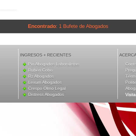
Encontrado
: 1 Bufete de Abogados
INGRESOS + RECIENTES
ACERCA
Pio Abogados Laboralistas
Cont
Rubén Cobo
Preg
Rz Abogados
Térmi
Lexum Abogados
Polít
Crespo Olmo Legal
Abog
Distress Abogados
Visit