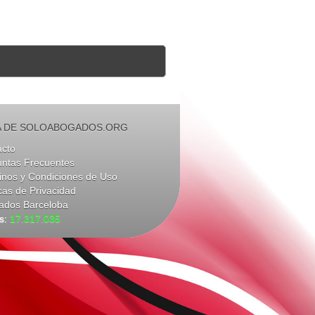
 DE SOLOABOGADOS.ORG
acto
untas Frecuentes
nos y Condiciones de Uso
icas de Privacidad
ados Barceloba
as:
17.317.035