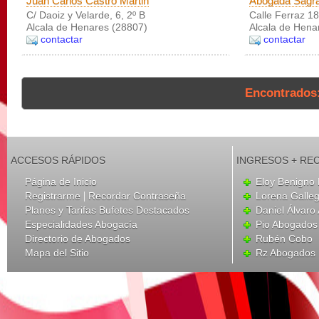
Juan Carlos Castro Martin
Abogada Sagrar
C/ Daoiz y Velarde, 6, 2º B
Calle Ferraz 18
Alcala de Henares (28807)
Alcala de Hena
contactar
contactar
Encontrados
ACCESOS RÁPIDOS
INGRESOS + RE
Página de Inicio
Eloy Benigno 
|
Registrarme
Recordar Contraseña
Lorena Galle
Planes y Tarifas Bufetes Destacados
Daniel Álvar
Especialidades Abogacía
Pio Abogados 
Directorio de Abogados
Rubén Cobo
Mapa del Sitio
Rz Abogados