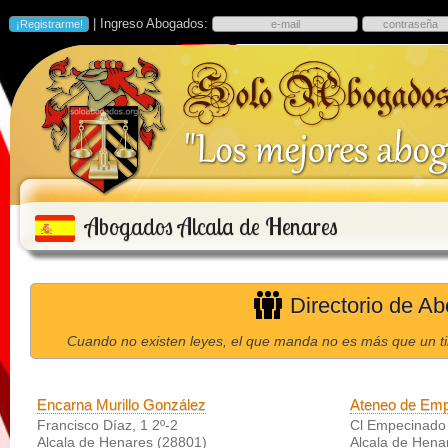
| Ingreso Abogados:
Abogados Alcala de Henares
Directorio de A
Cuando no existen leyes, el que manda no es más que un ti
Encarna Murillo González
Ateneo de Em
Francisco Díaz, 1 2º-2
Cl Empecinado 3
Alcala de Henares (28801)
Alcala de Hena