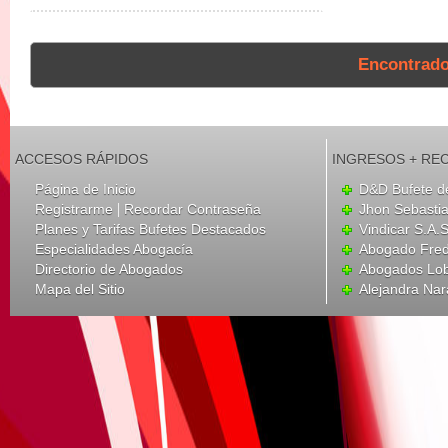
Encontrad
ACCESOS RÁPIDOS
INGRESOS + RE
Página de Inicio
D&D Bufete d
|
Registrarme
Recordar Contraseña
Jhon Sebasti
Planes y Tarifas Bufetes Destacados
Vindicar S.A.
Especialidades Abogacía
Abogado Fred
Directorio de Abogados
Abogados Lo
Mapa del Sitio
Alejandra Nar