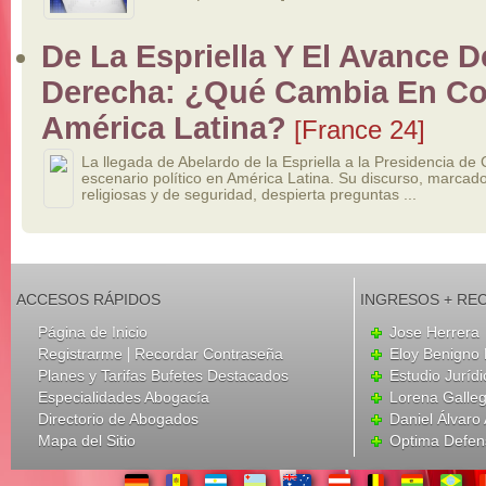
De La Espriella Y El Avance D
Derecha: ¿qué Cambia En Co
América Latina?
[France 24]
La llegada de Abelardo de la Espriella a la Presidencia d
escenario político en América Latina. Su discurso, marcado
religiosas y de seguridad, despierta preguntas ...
ACCESOS RÁPIDOS
INGRESOS + RE
Página de Inicio
Jose Herrera
|
Registrarme
Recordar Contraseña
Eloy Benigno 
Planes y Tarifas Bufetes Destacados
Estudio Juríd
Especialidades Abogacía
Lorena Galle
Directorio de Abogados
Daniel Álvar
Mapa del Sitio
Optima Defen