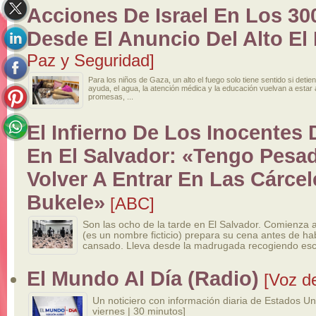
Acciones De Israel En Los 30
Desde El Anuncio Del Alto El
Paz y Seguridad]
Para los niños de Gaza, un alto el fuego solo tiene sentido si detie
ayuda, el agua, la atención médica y la educación vuelvan a esta
promesas, ...
El Infierno De Los Inocentes
En El Salvador: «Tengo Pesad
Volver A Entrar En Las Cárce
Bukele»
[ABC]
Son las ocho de la tarde en El Salvador. Comienza
(es un nombre ficticio) prepara su cena antes de ha
cansado. Lleva desde la madrugada recogiendo esc
El Mundo Al Día (Radio)
[Voz d
Un noticiero con información diaria de Estados U
viernes | 30 minutos]