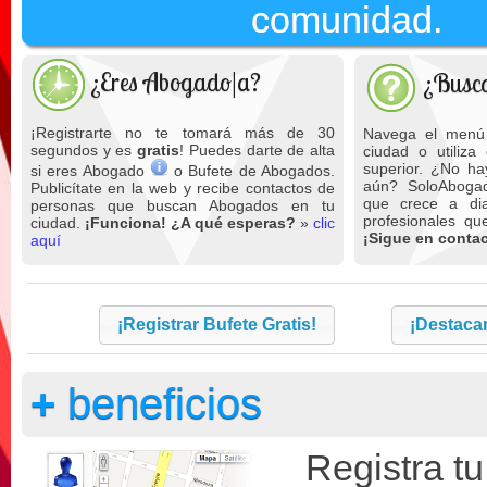
comunidad.
¿Eres Abogado|a?
¿Busca
¡Registrarte no te tomará más de 30
Navega el menú 
segundos y es
gratis
! Puedes darte de alta
ciudad o utiliza
superior. ¿No h
si eres Abogado
o Bufete de Abogados.
aún? SoloAbogad
Publicítate en la web y recibe contactos de
que crece a dia
personas que buscan Abogados en tu
profesionales q
ciudad.
¡Funciona! ¿A qué esperas?
»
clic
¡Sigue en contac
aquí
¡Registrar Bufete Gratis!
¡Destacar
+
beneficios
Registra tu