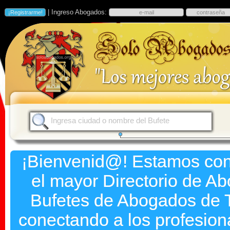
| Ingreso Abogados:
¡Bienvenid@! Estamos co
el mayor Directorio de A
Bufetes de Abogados de T
conectando a los profesion