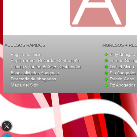
ACCESOS RÁPIDOS
INGRESOS + RE
Página de Inicio
Eloy Benigno 
|
Registrarme
Recordar Contraseña
Lorena Galle
Planes y Tarifas Bufetes Destacados
Daniel Álvar
Especialidades Abogacía
Pio Abogados 
Directorio de Abogados
Rubén Cobo
Mapa del Sitio
Rz Abogados