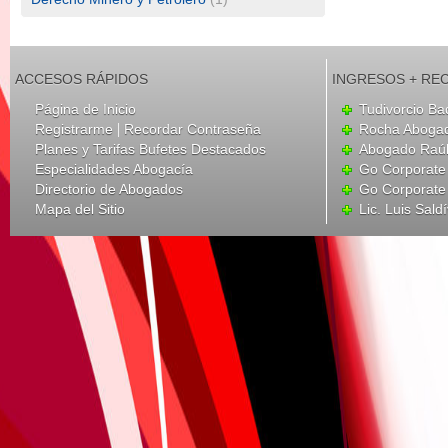
ACCESOS RÁPIDOS
INGRESOS + RE
Página de Inicio
Tudivorcio Ba
|
Registrarme
Recordar Contraseña
Rocha Aboga
Planes y Tarifas Bufetes Destacados
Abogado Raúl
Especialidades Abogacía
Go Corporate
Directorio de Abogados
Go Corporate
Mapa del Sitio
Lic. Luis Sald