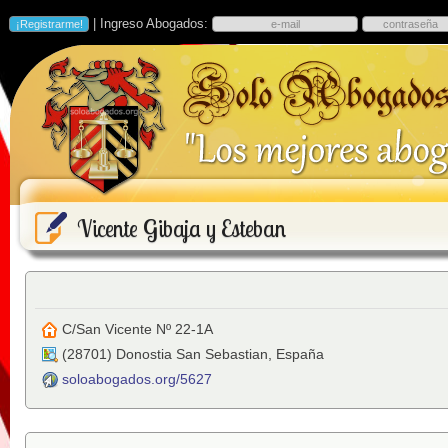
| Ingreso Abogados:
Vicente Gibaja y Esteban
C/San Vicente Nº 22-1A
(
28701
)
Donostia San Sebastian
,
España
soloabogados.org/5627