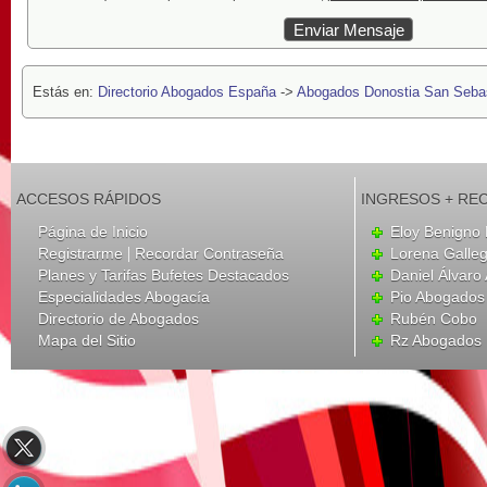
Estás en:
Directorio Abogados España
->
Abogados Donostia San Seba
ACCESOS RÁPIDOS
INGRESOS + RE
Página de Inicio
Eloy Benigno 
|
Registrarme
Recordar Contraseña
Lorena Galle
Planes y Tarifas Bufetes Destacados
Daniel Álvar
Especialidades Abogacía
Pio Abogados 
Directorio de Abogados
Rubén Cobo
Mapa del Sitio
Rz Abogados