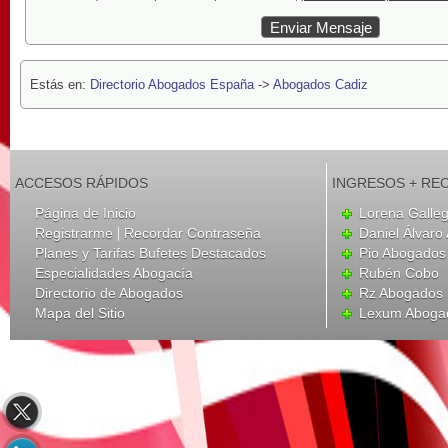
Estás en:
Directorio Abogados España
->
Abogados Cadiz
ACCESOS RÁPIDOS
INGRESOS + RE
Página de Inicio
Lorena Galle
|
Registrarme
Recordar Contraseña
Daniel Álvar
Planes y Tarifas Bufetes Destacados
Pio Abogados 
Especialidades Abogacía
Rubén Cobo
Directorio de Abogados
Rz Abogados
Mapa del Sitio
Lexum Aboga