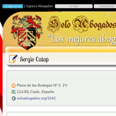
| Ingreso Abogados:
Sergio Calap
Plaza de las Bodegas Nº 3, 1ºc
(
11130
)
Cadiz
,
España
soloabogados.org/1542