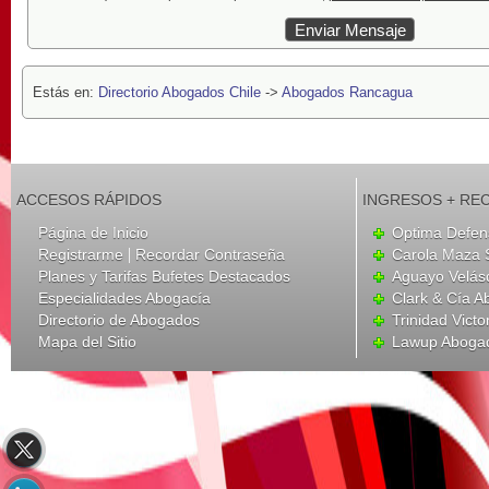
Estás en:
Directorio Abogados Chile
->
Abogados Rancagua
ACCESOS RÁPIDOS
INGRESOS + RE
Página de Inicio
Optima Defen
|
Registrarme
Recordar Contraseña
Carola Maza 
Planes y Tarifas Bufetes Destacados
Aguayo Velás
Especialidades Abogacía
Clark & Cía 
Directorio de Abogados
Trinidad Victo
Mapa del Sitio
Lawup Aboga