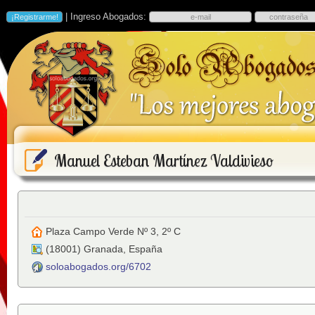
| Ingreso Abogados:
Manuel Esteban Martínez Valdivieso
Plaza Campo Verde Nº 3, 2º C
(
18001
)
Granada
,
España
soloabogados.org/6702