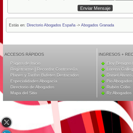
Estás en:
Directorio Abogados España
->
Abogados Granada
ACCESOS RÁPIDOS
INGRESOS + RE
Página de Inicio
Eloy Benigno 
|
Registrarme
Recordar Contraseña
Lorena Galle
Planes y Tarifas Bufetes Destacados
Daniel Álvar
Especialidades Abogacía
Pio Abogados 
Directorio de Abogados
Rubén Cobo
Mapa del Sitio
Rz Abogados