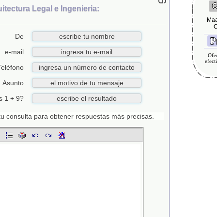
C
tectura Legal e Ingenieria:
Maa
C
De
Pr
e-mail
Ofer
efect
Teléfono
Asunto
s 1 + 9?
n tu consulta para obtener respuestas más precisas.