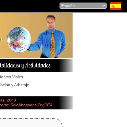
ialidades y Actividades
dentes Viales
ación y Arbitraje
tas: 2849
 corto: SoloAbogados.Org/874