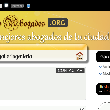
al e Ingenieria
Espec
Acci
Medi
visi
url