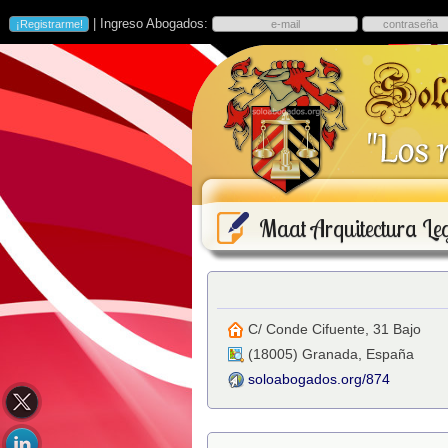
| Ingreso Abogados:
Maat Arquitectura Leg
C/ Conde Cifuente, 31 Bajo
(
18005
)
Granada
,
España
soloabogados.org/874