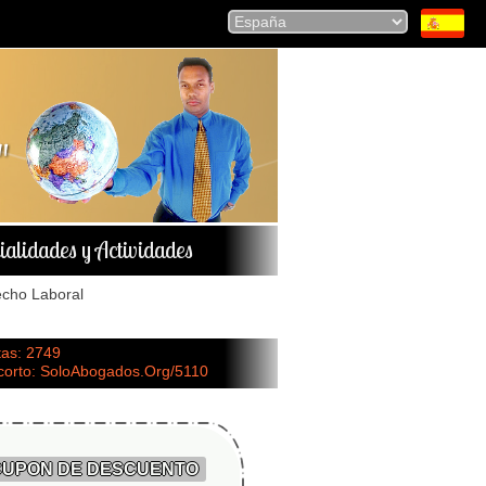
ialidades y Actividades
cho Laboral
tas: 2749
 corto: SoloAbogados.Org/5110
UPON DE DESCUENTO