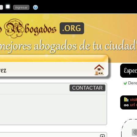
rez
Espec
Dere
visi
url
C