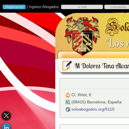
| Ingreso Abogados:
M Dolores Tena Alva
Cl. Xirlot, 6
(
08415
)
Barcelona
,
España
soloabogados.org/5110