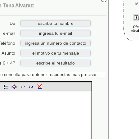
M 
 Tena Alvarez:
Pr
De
Ofer
efect
e-mail
Teléfono
Asunto
s 6 + 4?
n tu consulta para obtener respuestas más precisas.