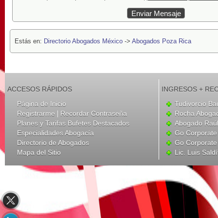
Estás en:
Directorio Abogados México
->
Abogados Poza Rica
ACCESOS RÁPIDOS
INGRESOS + RE
Página de Inicio
Tudivorcio Ba
|
Registrarme
Recordar Contraseña
Rocha Aboga
Planes y Tarifas Bufetes Destacados
Abogado Raúl
Especialidades Abogacía
Go Corporate
Directorio de Abogados
Go Corporate
Mapa del Sitio
Lic. Luis Sald