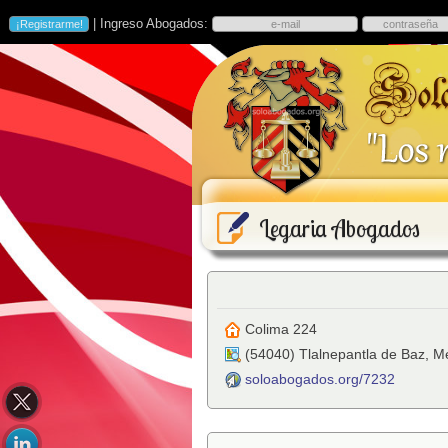
| Ingreso Abogados:
Legaria Abogados
Colima 224
(
54040
)
Tlalnepantla de Baz
,
Mé
soloabogados.org/7232