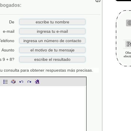
Abogados:
De
C
e-mail
Teléfono
Pr
Asunto
Ofer
efect
s 9 + 8?
n tu consulta para obtener respuestas más precisas.