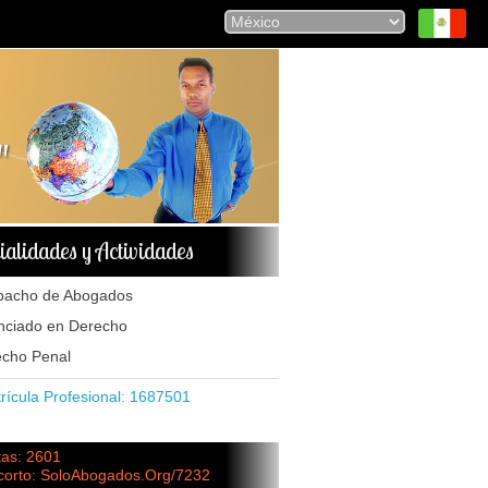
ialidades y Actividades
pacho de Abogados
nciado en Derecho
cho Penal
ícula Profesional: 1687501
tas: 2601
 corto: SoloAbogados.Org/7232