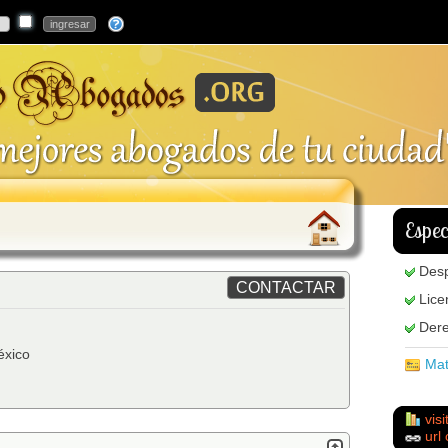
Espec
Des
Lice
Dere
xico
Matr
visi
url