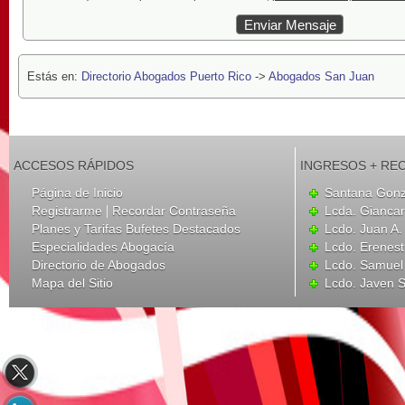
Estás en:
Directorio Abogados Puerto Rico
->
Abogados San Juan
ACCESOS RÁPIDOS
INGRESOS + RE
Página de Inicio
Santana Gonz
|
Registrarme
Recordar Contraseña
Lcda. Gianca
Planes y Tarifas Bufetes Destacados
Lcdo. Juan A
Especialidades Abogacía
Lcdo. Erenest
Directorio de Abogados
Lcdo. Samuel
Mapa del Sitio
Lcdo. Javen 