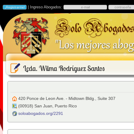
| Ingreso Abogados:
Lcda. Wilma Rodríguez Santos
420 Ponce de Leon Ave. - Midtown Bldg., Suite 307
(
00918
)
San Juan
,
Puerto Rico
soloabogados.org/2291