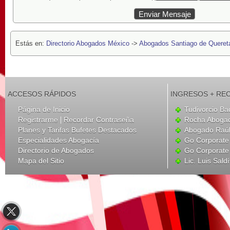
Estás en:
Directorio Abogados México
->
Abogados Santiago de Queret
ACCESOS RÁPIDOS
INGRESOS + RE
Página de Inicio
Tudivorcio Ba
|
Registrarme
Recordar Contraseña
Rocha Aboga
Planes y Tarifas Bufetes Destacados
Abogado Raúl
Especialidades Abogacía
Go Corporate
Directorio de Abogados
Go Corporate
Mapa del Sitio
Lic. Luis Sald