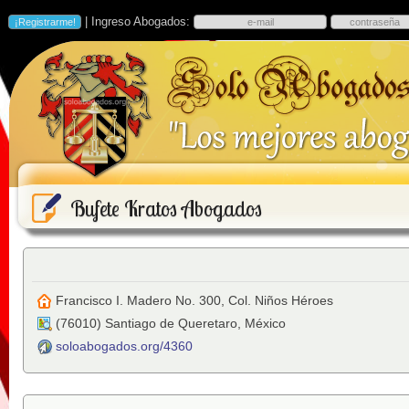
| Ingreso Abogados:
Bufete Kratos Abogados
Francisco I. Madero No. 300, Col. Niños Héroes
(
76010
)
Santiago de Queretaro
,
México
soloabogados.org/4360