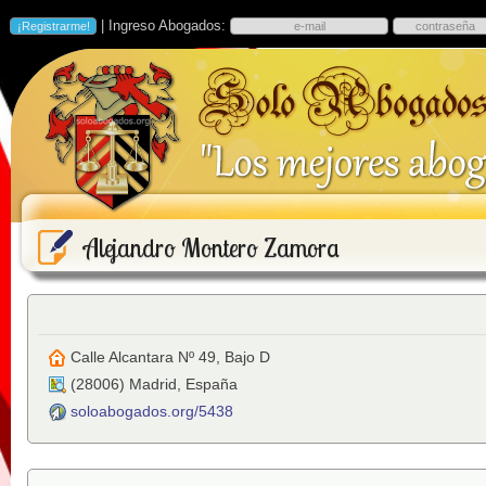
| Ingreso Abogados:
Alejandro Montero Zamora
Calle Alcantara Nº 49, Bajo D
(
28006
)
Madrid
,
España
soloabogados.org/5438