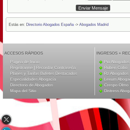
Estás en:
Directorio Abogados España
->
Abogados Madrid
ACCESOS RÁPIDOS
INGRESOS + RE
Página de Inicio
Pio Abogados 
|
Registrarme
Recordar Contraseña
Rubén Cobo
Planes y Tarifas Bufetes Destacados
Rz Abogados
Especialidades Abogacía
Lexum Aboga
Directorio de Abogados
Crespo Olmo 
Mapa del Sitio
Distress Abo