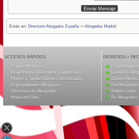
Estás en:
Directorio Abogados España
->
Abogados Madrid
ACCESOS RÁPIDOS
INGRESOS + RE
Página de Inicio
Eloy Benigno 
|
Registrarme
Recordar Contraseña
Lorena Galle
Planes y Tarifas Bufetes Destacados
Daniel Álvar
Especialidades Abogacía
Pio Abogados 
Directorio de Abogados
Rubén Cobo
Mapa del Sitio
Rz Abogados